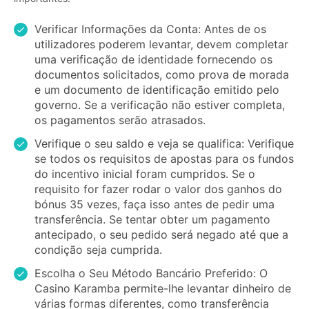
Verificar Informações da Conta: Antes de os
utilizadores poderem levantar, devem completar
uma verificação de identidade fornecendo os
documentos solicitados, como prova de morada
e um documento de identificação emitido pelo
governo. Se a verificação não estiver completa,
os pagamentos serão atrasados.
Verifique o seu saldo e veja se qualifica: Verifique
se todos os requisitos de apostas para os fundos
do incentivo inicial foram cumpridos. Se o
requisito for fazer rodar o valor dos ganhos do
bónus 35 vezes, faça isso antes de pedir uma
transferência. Se tentar obter um pagamento
antecipado, o seu pedido será negado até que a
condição seja cumprida.
Escolha o Seu Método Bancário Preferido: O
Casino Karamba permite-lhe levantar dinheiro de
várias formas diferentes, como transferência