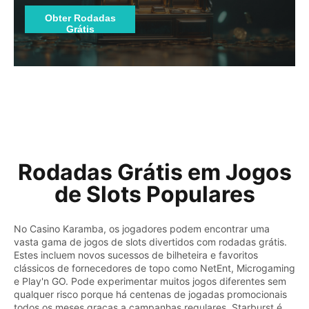
Obter Rodadas
Grátis
Rodadas Grátis em Jogos
de Slots Populares
No Casino Karamba, os jogadores podem encontrar uma
vasta gama de jogos de slots divertidos com rodadas grátis.
Estes incluem novos sucessos de bilheteira e favoritos
clássicos de fornecedores de topo como NetEnt, Microgaming
e Play'n GO. Pode experimentar muitos jogos diferentes sem
qualquer risco porque há centenas de jogadas promocionais
todos os meses graças a campanhas regulares. Starburst é