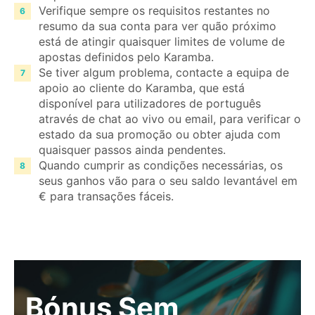
Verifique sempre os requisitos restantes no
resumo da sua conta para ver quão próximo
está de atingir quaisquer limites de volume de
apostas definidos pelo Karamba.
Se tiver algum problema, contacte a equipa de
apoio ao cliente do Karamba, que está
disponível para utilizadores de português
através de chat ao vivo ou email, para verificar o
estado da sua promoção ou obter ajuda com
quaisquer passos ainda pendentes.
Quando cumprir as condições necessárias, os
seus ganhos vão para o seu saldo levantável em
€ para transações fáceis.
Bónus Sem