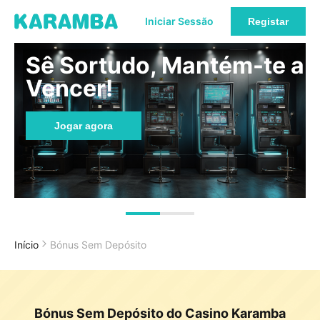
Iniciar Sessão
Registar
Sê Sortudo, Mantém-te a
Vencer!
Jogar agora
Início
Bónus Sem Depósito
Bónus Sem Depósito do Casino Karamba