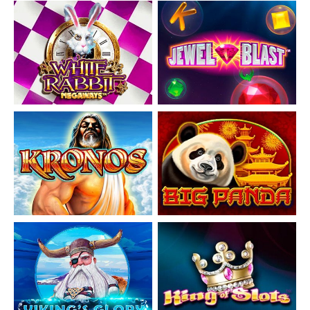
O Que Precisa de Saber Sobre os Requisitos de
Apostas Para Ofertas Sem Depósito
Rodadas Grátis em Jogos de Slots Populares
Limites e o Máximo Que Pode Ganhar Com Bónus
Sem Depósito
Limite Máximo de Levantamento
Regras de Apostas e Contribuição dos Jogos
Como Levantar os Seus Ganhos da Promoção de
Rodadas Grátis
Documentos de Verificação Necessários Para Obter
Recompensas
Documentação Necessária
Envio e Dicas
Comparação do Bónus Sem Depósito do Karamba
Com Outros Casinos