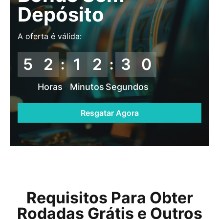
Depósito
A oferta é válida:
5
2
1
2
2
8
:
:
Horas
Minutos
Segundos
Resgatar Agora
Requisitos Para Obter
Rodadas Grátis e Outros