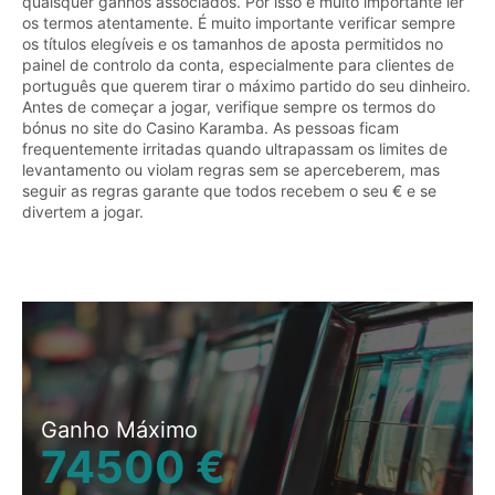
quaisquer ganhos associados. Por isso é muito importante ler
os termos atentamente. É muito importante verificar sempre
os títulos elegíveis e os tamanhos de aposta permitidos no
painel de controlo da conta, especialmente para clientes de
português que querem tirar o máximo partido do seu dinheiro.
Antes de começar a jogar, verifique sempre os termos do
bónus no site do Casino Karamba. As pessoas ficam
frequentemente irritadas quando ultrapassam os limites de
levantamento ou violam regras sem se aperceberem, mas
seguir as regras garante que todos recebem o seu € e se
divertem a jogar.
Ganho Máximo
74500 €