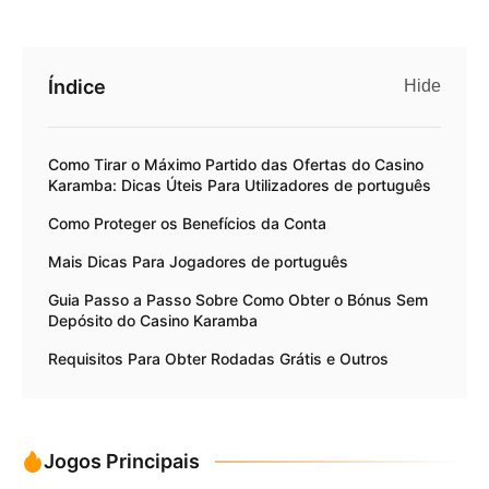
Índice
Hide
Como Tirar o Máximo Partido das Ofertas do Casino
Karamba: Dicas Úteis Para Utilizadores de português
Como Proteger os Benefícios da Conta
Mais Dicas Para Jogadores de português
Guia Passo a Passo Sobre Como Obter o Bónus Sem
Depósito do Casino Karamba
Requisitos Para Obter Rodadas Grátis e Outros
Benefícios
Contribuição dos Jogos e Restrições Com Base na
Região
Jogos Principais
Como Registar-se Para Novos Jogadores