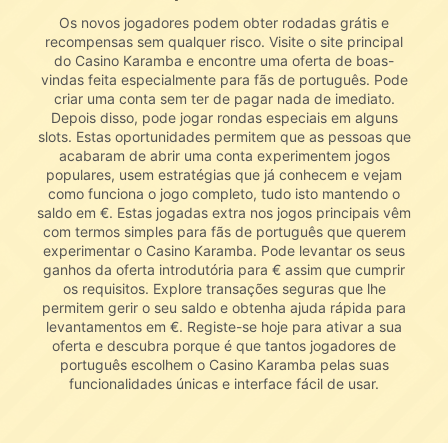
Os novos jogadores podem obter rodadas grátis e
recompensas sem qualquer risco. Visite o site principal
do Casino Karamba e encontre uma oferta de boas-
vindas feita especialmente para fãs de português. Pode
criar uma conta sem ter de pagar nada de imediato.
Depois disso, pode jogar rondas especiais em alguns
slots. Estas oportunidades permitem que as pessoas que
acabaram de abrir uma conta experimentem jogos
populares, usem estratégias que já conhecem e vejam
como funciona o jogo completo, tudo isto mantendo o
saldo em €. Estas jogadas extra nos jogos principais vêm
com termos simples para fãs de português que querem
experimentar o Casino Karamba. Pode levantar os seus
ganhos da oferta introdutória para € assim que cumprir
os requisitos. Explore transações seguras que lhe
permitem gerir o seu saldo e obtenha ajuda rápida para
levantamentos em €. Registe-se hoje para ativar a sua
oferta e descubra porque é que tantos jogadores de
português escolhem o Casino Karamba pelas suas
funcionalidades únicas e interface fácil de usar.