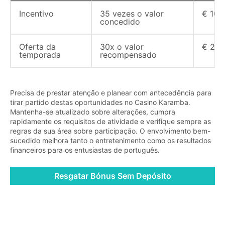
Incentivo
35 vezes o valor
€ 100
concedido
Oferta da
30x o valor
€ 200
temporada
recompensado
Precisa de prestar atenção e planear com antecedência para
tirar partido destas oportunidades no Casino Karamba.
Mantenha-se atualizado sobre alterações, cumpra
rapidamente os requisitos de atividade e verifique sempre as
regras da sua área sobre participação. O envolvimento bem-
sucedido melhora tanto o entretenimento como os resultados
financeiros para os entusiastas de português.
Resgatar Bónus Sem Depósito