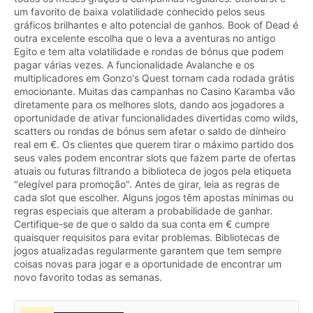
um favorito de baixa volatilidade conhecido pelos seus
gráficos brilhantes e alto potencial de ganhos. Book of Dead é
outra excelente escolha que o leva a aventuras no antigo
Egito e tem alta volatilidade e rondas de bónus que podem
pagar várias vezes. A funcionalidade Avalanche e os
multiplicadores em Gonzo's Quest tornam cada rodada grátis
emocionante. Muitas das campanhas no Casino Karamba vão
diretamente para os melhores slots, dando aos jogadores a
oportunidade de ativar funcionalidades divertidas como wilds,
scatters ou rondas de bónus sem afetar o saldo de dinheiro
real em €. Os clientes que querem tirar o máximo partido dos
seus vales podem encontrar slots que fazem parte de ofertas
atuais ou futuras filtrando a biblioteca de jogos pela etiqueta
"elegível para promoção". Antes de girar, leia as regras de
cada slot que escolher. Alguns jogos têm apostas mínimas ou
regras especiais que alteram a probabilidade de ganhar.
Certifique-se de que o saldo da sua conta em € cumpre
quaisquer requisitos para evitar problemas. Bibliotecas de
jogos atualizadas regularmente garantem que tem sempre
coisas novas para jogar e a oportunidade de encontrar um
novo favorito todas as semanas.