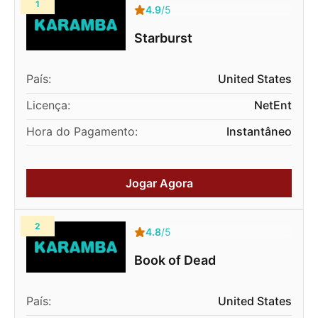
1
4.9
/5
Starburst
País:
United States
Licença:
NetEnt
Hora do Pagamento:
Instantâneo
Jogar Agora
2
4.8
/5
Book of Dead
País:
United States