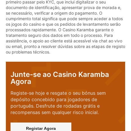
primeiro passar pelo KYC, que inclui digitalizar o seu
documento de identificação, apresentar prova de morada e,
se necessário, verificar a origem do pagamento. O
cumprimento total significa que pode sempre aceder a todos
os jogos do casino e que os pedidos de levantamento serão
processados rapidamente. O Casino Karamba garante o
tratamento seguro dos dados em todo o processo. Para
assistência, o apoio ao cliente está acessível via chat ao vivo
ou email, pronto a resolver dúvidas sobre as etapas de registo
ou problemas técnicos.
Junte-se ao Casino Karamba
Agora
Registe-se hoje e resgate o seu bónus sem
depósito concebido para jogadores de
português. Desfrute de rodadas grátis e
recompensas sem qualquer risco inicial.
Registar Agora