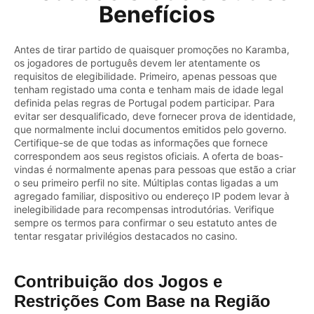
Benefícios
Antes de tirar partido de quaisquer promoções no Karamba,
os jogadores de português devem ler atentamente os
requisitos de elegibilidade. Primeiro, apenas pessoas que
tenham registado uma conta e tenham mais de idade legal
definida pelas regras de Portugal podem participar. Para
evitar ser desqualificado, deve fornecer prova de identidade,
que normalmente inclui documentos emitidos pelo governo.
Certifique-se de que todas as informações que fornece
correspondem aos seus registos oficiais. A oferta de boas-
vindas é normalmente apenas para pessoas que estão a criar
o seu primeiro perfil no site. Múltiplas contas ligadas a um
agregado familiar, dispositivo ou endereço IP podem levar à
inelegibilidade para recompensas introdutórias. Verifique
sempre os termos para confirmar o seu estatuto antes de
tentar resgatar privilégios destacados no casino.
Contribuição dos Jogos e
Restrições Com Base na Região