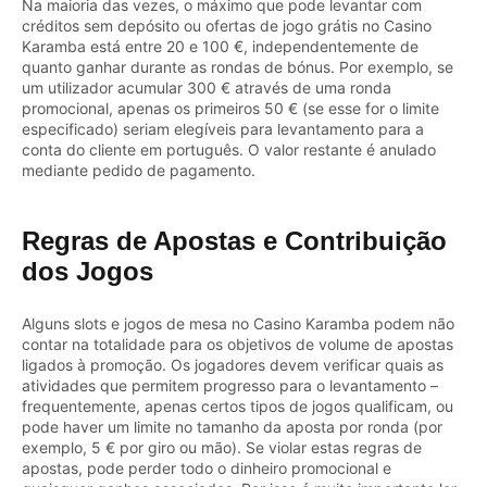
Na maioria das vezes, o máximo que pode levantar com
créditos sem depósito ou ofertas de jogo grátis no Casino
Karamba está entre 20 e 100 €, independentemente de
quanto ganhar durante as rondas de bónus. Por exemplo, se
um utilizador acumular 300 € através de uma ronda
promocional, apenas os primeiros 50 € (se esse for o limite
especificado) seriam elegíveis para levantamento para a
conta do cliente em português. O valor restante é anulado
mediante pedido de pagamento.
Regras de Apostas e Contribuição
dos Jogos
Alguns slots e jogos de mesa no Casino Karamba podem não
contar na totalidade para os objetivos de volume de apostas
ligados à promoção. Os jogadores devem verificar quais as
atividades que permitem progresso para o levantamento –
frequentemente, apenas certos tipos de jogos qualificam, ou
pode haver um limite no tamanho da aposta por ronda (por
exemplo, 5 € por giro ou mão). Se violar estas regras de
apostas, pode perder todo o dinheiro promocional e