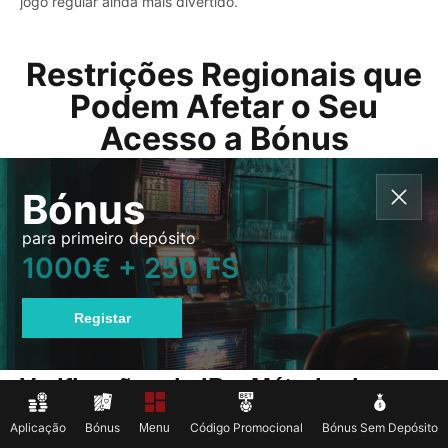
jogo regular ainda mais divertido.
Restrições Regionais que
Podem Afetar o Seu
Acesso a Bónus
Antes de utilizar qualquer pacote promocional, os utilizadores
Bónus
de português precisam de conhecer algumas regras e
restrições locais que podem afetar a sua elegibilidade. A
para primeiro depósito
licença, as leis locais e os acordos do operador significam que
1000€ + 250 FS
nem todas as recompensas ou campanhas estão disponíveis
em todas as áreas. Alguns incentivos do Karamba não estão
disponíveis em Portugal e alguns países europeus, asiáticos e
Registar
norte-americanos devido às leis locais de jogo.
Verificações de IP e Método de
Pagamento
Aplicação
Bónus
Código Promocional
Bónus Sem Depósito
Menu