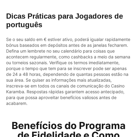
Dicas Práticas para Jogadores de
português
Se o seu saldo em € estiver ativo, poderá igualar rapidamente
bónus baseados em depósitos antes de as janelas fecharem.
Defina um lembrete no seu calendário para coisas que
acontecem regularmente, como cashbacks a meio da semana
ou torneios sazonais. Verifique os termos imediatamente,
porque o tempo que tem para se inscrever pode ser apenas
de 24 a 48 horas, dependendo de quantas pessoas estão na
sua área. Se quiser as informações mais atualizadas,
inscreva-se em todos os canais de comunicação do Casino
Karamba. Respostas rápidas garantem acesso antecipado,
para que possa aproveitar benefícios valiosos antes de
acabarem.
Benefícios do Programa
de Fidelidade e Como