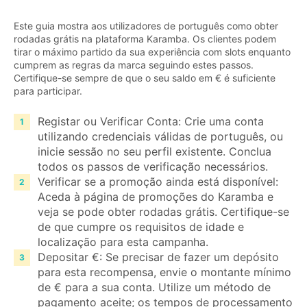
Este guia mostra aos utilizadores de português como obter
rodadas grátis na plataforma Karamba. Os clientes podem
tirar o máximo partido da sua experiência com slots enquanto
cumprem as regras da marca seguindo estes passos.
Certifique-se sempre de que o seu saldo em € é suficiente
para participar.
Registar ou Verificar Conta: Crie uma conta
utilizando credenciais válidas de português, ou
inicie sessão no seu perfil existente. Conclua
todos os passos de verificação necessários.
Verificar se a promoção ainda está disponível:
Aceda à página de promoções do Karamba e
veja se pode obter rodadas grátis. Certifique-se
de que cumpre os requisitos de idade e
localização para esta campanha.
Depositar €: Se precisar de fazer um depósito
para esta recompensa, envie o montante mínimo
de € para a sua conta. Utilize um método de
pagamento aceite; os tempos de processamento