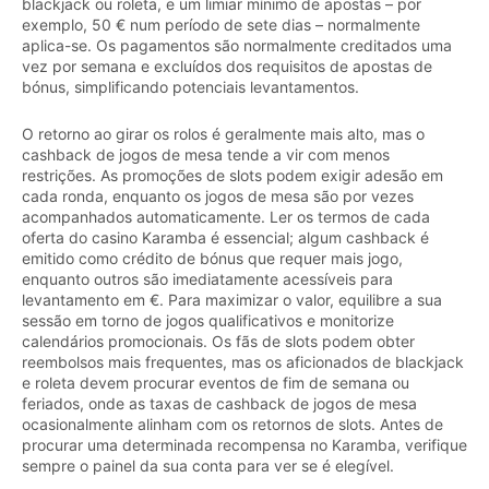
blackjack ou roleta, e um limiar mínimo de apostas – por
exemplo, 50 € num período de sete dias – normalmente
aplica-se. Os pagamentos são normalmente creditados uma
vez por semana e excluídos dos requisitos de apostas de
bónus, simplificando potenciais levantamentos.
O retorno ao girar os rolos é geralmente mais alto, mas o
cashback de jogos de mesa tende a vir com menos
restrições. As promoções de slots podem exigir adesão em
cada ronda, enquanto os jogos de mesa são por vezes
acompanhados automaticamente. Ler os termos de cada
oferta do casino Karamba é essencial; algum cashback é
emitido como crédito de bónus que requer mais jogo,
enquanto outros são imediatamente acessíveis para
levantamento em €. Para maximizar o valor, equilibre a sua
sessão em torno de jogos qualificativos e monitorize
calendários promocionais. Os fãs de slots podem obter
reembolsos mais frequentes, mas os aficionados de blackjack
e roleta devem procurar eventos de fim de semana ou
feriados, onde as taxas de cashback de jogos de mesa
ocasionalmente alinham com os retornos de slots. Antes de
procurar uma determinada recompensa no Karamba, verifique
sempre o painel da sua conta para ver se é elegível.