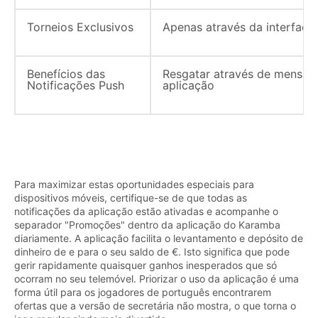
Torneios Exclusivos
Apenas através da interface
Benefícios das
Resgatar através de mensag
Notificações Push
aplicação
Para maximizar estas oportunidades especiais para
dispositivos móveis, certifique-se de que todas as
notificações da aplicação estão ativadas e acompanhe o
separador "Promoções" dentro da aplicação do Karamba
diariamente. A aplicação facilita o levantamento e depósito de
dinheiro de e para o seu saldo de €. Isto significa que pode
gerir rapidamente quaisquer ganhos inesperados que só
ocorram no seu telemóvel. Priorizar o uso da aplicação é uma
forma útil para os jogadores de português encontrarem
ofertas que a versão de secretária não mostra, o que torna o