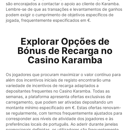
são encorajados a contactar o apoio ao cliente do Karamba.
Lembre-se de que as transações e levantamentos de ganhos
podem exigir o cumprimento de objetivos específicos de
jogada, frequentemente especificados em €.
Explorar Opções de
Bónus de Recarga no
Casino Karamba
Os jogadores que procuram maximizar o valor contínuo para
além dos incentivos iniciais de registo encontrarão uma
variedade de incentivos de recarga adaptados a
depositantes frequentes no Casino Karamba. Todas as
semanas, a plataforma apresenta ofertas exclusivas de
carregamento, que podem ser ativadas depositando um
montante mínimo especificado em €. Estas ofertas renovam-
se regularmente, com termos frequentemente ajustados para
corresponder aos níveis de atividade dos jogadores e às
preferências locais de português. Ao aderir durante janelas
promocionais definidas, os utilizadores são frequentemente