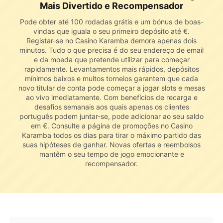
Mais Divertido e Recompensador
Pode obter até 100 rodadas grátis e um bónus de boas-
vindas que iguala o seu primeiro depósito até €.
Registar-se no Casino Karamba demora apenas dois
minutos. Tudo o que precisa é do seu endereço de email
e da moeda que pretende utilizar para começar
rapidamente. Levantamentos mais rápidos, depósitos
mínimos baixos e muitos torneios garantem que cada
novo titular de conta pode começar a jogar slots e mesas
ao vivo imediatamente. Com benefícios de recarga e
desafios semanais aos quais apenas os clientes
português podem juntar-se, pode adicionar ao seu saldo
em €. Consulte a página de promoções no Casino
Karamba todos os dias para tirar o máximo partido das
suas hipóteses de ganhar. Novas ofertas e reembolsos
mantêm o seu tempo de jogo emocionante e
recompensador.