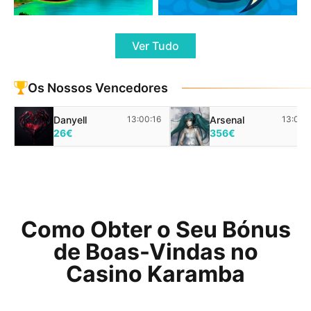
Ver Tudo
Os Nossos Vencedores
Danyell
13:00:16
Arsenal
13:00:
26€
356€
Como Obter o Seu Bónus
de Boas-Vindas no
Casino Karamba