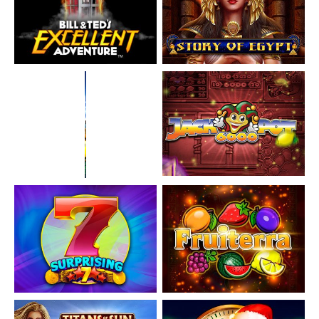
Explorar Opções de Bónus de Recarga no Casino
Karamba
Personalizar Recompensas Semanais
Conselhos Úteis para Jogadores que Regressam
Promoções com Prazo Limitado: Onde Encontrar as
Últimas Ofertas
Como Aceder Facilmente às Ofertas Atuais
Dicas Práticas para Jogadores de português
Benefícios do Programa de Fidelidade e Como Utilizar
Pontos do Casino
Comparar Bónus de Cashback para Pessoas que
Gostam de Slots e Jogos de Mesa
Bónus Apenas para Utilizadores Móveis: Ofertas
Apenas para Utilizadores da Aplicação
Restrições Regionais que Podem Afetar o Seu
Acesso a Bónus