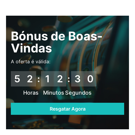
Bónus de Boas-
Vindas
A oferta é válida:
5
2
1
2
2
8
:
:
Horas
Minutos
Segundos
Resgatar Agora