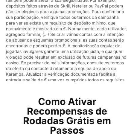
também podem afetar a sua elegibilidade. Por exemplo,
depósitos feitos através de Skrill, Neteller ou PayPal podem
não ser elegíveis para algumas promoções. Para confirmar a
sua participação, verifique todos os termos da campanha
para ver se existe um requisito de depósito mínimo, que
normalmente é mostrado em €. Normalmente, cada utilizador,
agregado familiar, (...) Se criar várias contas com a intenção
de abusar de esquemas promocionais, as suas contas serão
encerradas e poderá perder €. A monitorização regular de
jogadas invulgares garante uma utilização justa, e qualquer
violação pode resultar em exclusão de futuras campanhas no
casino. Se precisar de mais informações, consulte os termos
da oferta ou contacte diretamente a equipa de apoio do
Karamba. Atualizar a verificação documentada facilita a
entrada e saída de € uma vez cumpridos todos os requisitos.
Como Ativar
Recompensas de
Rodadas Grátis em
Passos